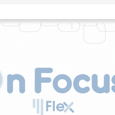
s
Bomba TIVA OnFusion
Distribuidores