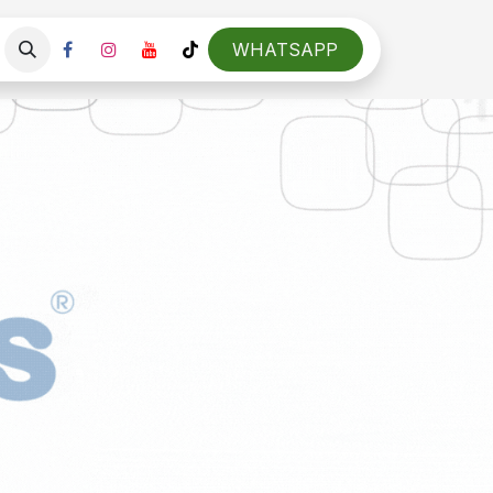
OnFocus Education
Programas
WHATSAPP